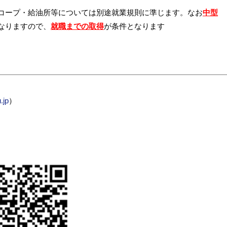
コープ・給油所等については別途就業規則に準じます。なお
中型
なりますので、
就職までの取得
が条件となります
.jp
）