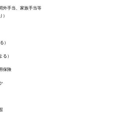
間外手当、家族手当等
り）
よる）
よる）
用保険
か
暇