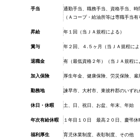
手当
通勤手当、職務手当、資格手当、時
（Ａコープ・給油所等は専職手当有
昇給
年１回（当ＪＡ規程による）
賞与
年２回、４.５ヶ月（当ＪＡ規程に
退職金
有（最低資格２年）（当ＪＡ規程に
加入保険
厚生年金、健康保険、労災保険、雇
勤務地
諫早市、大村市、東彼杵郡のいずれ
休日・休暇
土、日、祝日、お盆、年末、年始
年次有給休暇
１年目１０日 最高２０日、慶弔休
福利厚生
育児休業制度、表彰制度、その他