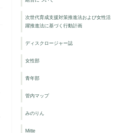
次世代育成支援対策推進法および女性活
躍推進法に基づく行動計画
月
、
ディスクロージャー誌
ョ
女性部
冬
す
青年部
販
管内マップ
みのりん
組
Mitte