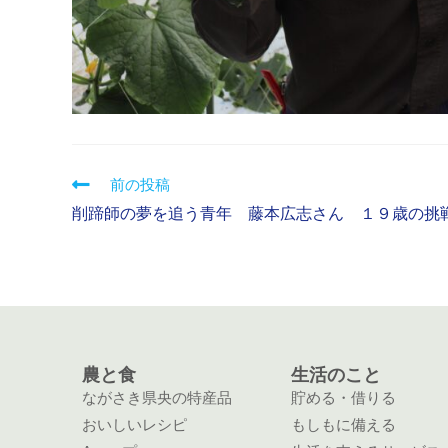
前の投稿
削蹄師の夢を追う青年 藤本広志さん １９歳の挑
農と食
生活のこと
ながさき県央の特産品
貯める・借りる
おいしいレシピ
もしもに備える