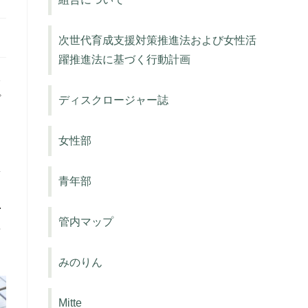
次世代育成支援対策推進法および女性活
躍推進法に基づく行動計画
今
プ
ディスクロージャー誌
。
る
女性部
を
舗
青年部
方
管内マップ
そ
みのりん
Mitte