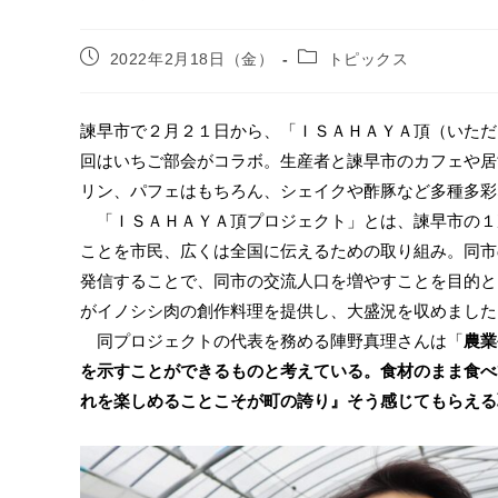
2022年2月18日（金）
トピックス
諫早市で２月２１日から、「ＩＳＡＨＡＹＡ頂（いただ
回はいちご部会がコラボ。生産者と諫早市のカフェや居
リン、パフェはもちろん、シェイクや酢豚など多種多彩
「ＩＳＡＨＡＹＡ頂プロジェクト」とは、諫早市の１
ことを市民、広くは全国に伝えるための取り組み。同市
発信することで、同市の交流人口を増やすことを目的と
がイノシシ肉の創作料理を提供し、大盛況を収めました
同プロジェクトの代表を務める陣野真理さんは「
農業
を示すことができるものと考えている。食材のまま食べ
れを楽しめることこそが町の誇り』そう感じてもらえる