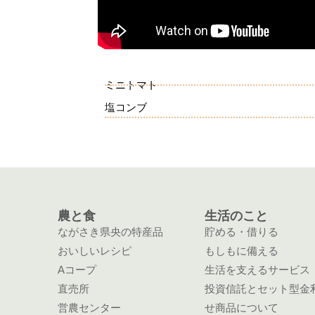
ミニトマト
塩コンブ
農と食
生活のこと
ながさき県央の特産品
貯める・借りる
おいしいレシピ
もしもに備える
Aコープ
生活を支えるサービス
直売所
投資信託とセット型金
営農センター
せ商品について