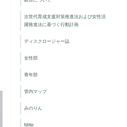
次世代育成支援対策推進法および女性活
躍推進法に基づく行動計画
シ
農
ディスクロージャー誌
員
女性部
な
青年部
思
管内マップ
みのりん
Mitte