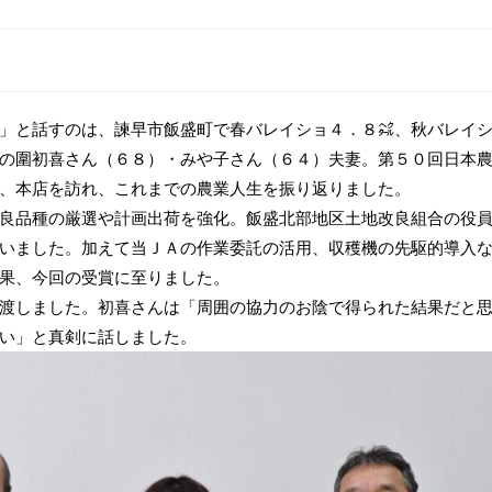
」と話すのは、諫早市飯盛町で春バレイショ４．８㌶、秋バレイ
の圍初喜さん（６８）・みや子さん（６４）夫妻。第５０回日本
、本店を訪れ、これまでの農業人生を振り返りました。
良品種の厳選や計画出荷を強化。飯盛北部地区土地改良組合の役
いました。加えて当ＪＡの作業委託の活用、収穫機の先駆的導入
果、今回の受賞に至りました。
渡しました。初喜さんは「周囲の協力のお陰で得られた結果だと
い」と真剣に話しました。