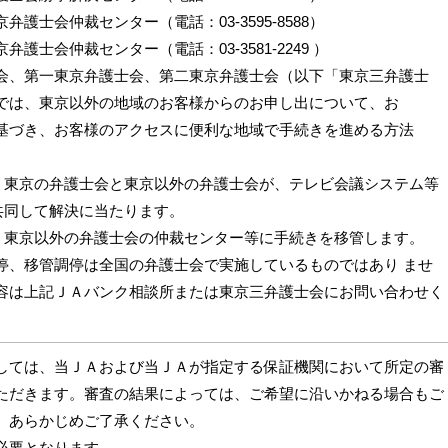
弁護士会仲裁センター（電話：03‐3595‐8588）
弁護士会仲裁センター（電話：03‐3581‐2249 ）
会、第一東京弁護士会、第二東京弁護士会（以下「東京三弁護士
では、東京以外の地域のお客様からのお申し出について、お
基づき、お客様のアクセスに便利な地域で手続きを進める方法
：東京の弁護士会と東京以外の弁護士会が、テレビ会議システム等
共同して解決に当たります。
：東京以外の弁護士会の仲裁センター等に手続きを移管します。
停、移管調停は全国の弁護士会で実施しているものではあり ませ
容は上記ＪＡバンク相談所または東京三弁護士会にお問い合わせく
しては、当ＪＡおよび当ＪＡが指定する保証機関において所定の審
ただきます。審査の結果によっては、ご希望に沿いかねる場合もご
、あらかじめご了承ください。
必要となります。