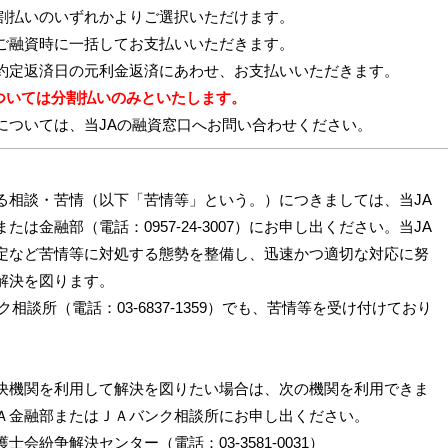
割払いのいずれかよりご選択いただけます。
ご融資時に一括してお支払いいただきます。
約定返済日の元利金返済にあわせ、お支払いいただきます。
については分割払いのみといたします。
については、当JAの融資窓口へお問い合わせください。
る相談・苦情（以下「苦情等」という。）につきましては、当JA
たは金融部（電話：0957‐24‐3007）にお申し出ください。当JA
定など苦情等に対処する態勢を整備し、迅速かつ適切な対応に努
解決を図ります。
ク相談所（電話：03‐6837‐1359）でも、苦情等を受け付けており
置
決機関を利用して解決を図りたい場合は、次の機関を利用できま
Ａ金融部またはＪＡバンク相談所にお申し出ください。
士会紛争解決センター（電話：03‐3581‐0031）