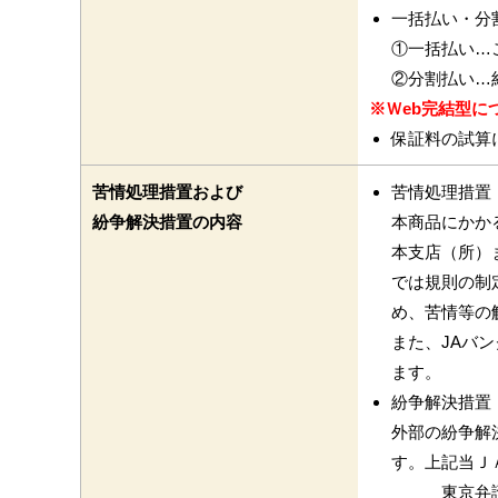
一括払い・分
①一括払い…
②分割払い…
※Ｗeb完結型
保証料の試算
苦情処理措置および
苦情処理措置
紛争解決措置の内容
本商品にかか
本支店（所）ま
では規則の制
め、苦情等の
また、JAバン
ます。
紛争解決措
外部の紛争解
す。上記当Ｊ
東京弁護