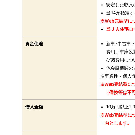
安定した収入
当JAが指定
※Ｗeb完結型に
当ＪＡ住宅ロ
資金使途
新車･中古車
費用、車庫設
び諸費用につ
他金融機関の
※事業性・個人
※Web完結型に
（借換等は不
借入金額
10万円以上1
※Web完結型に
内とします。