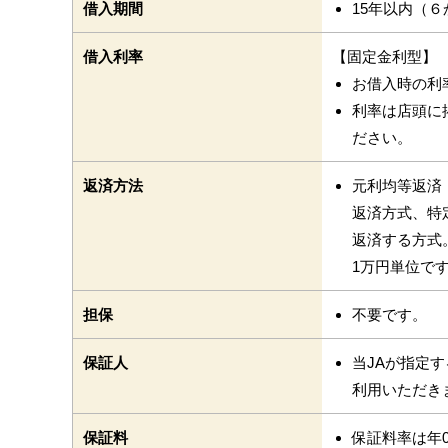
借入期間
15年以内（
借入利率
【固定金利型】
お借入時の利
利率は店頭に
ださい。
返済方法
元利均等返済
返済方式、特
返済する方式
1万円単位で
担保
不要です。
保証人
当JAが指定
利用いただき
保証料
保証料率は年0.