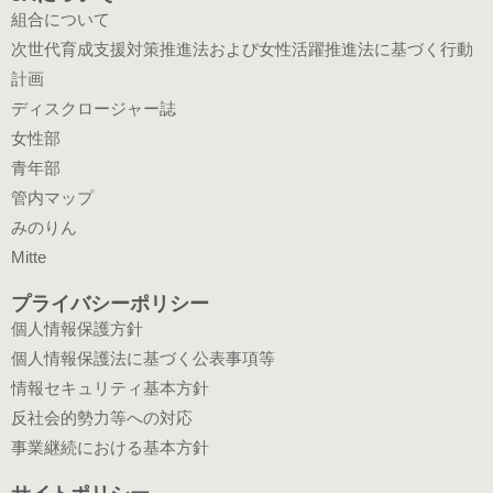
確認の提示等を受けた運転免許証、パスポー
組合について
ト、住民票の写しまたは記載事項証明書等に
次世代育成支援対策推進法および女性活躍推進法に基づく行動
より得た本人・資格確認のための情報（セン
計画
シティブ情報を除く）。
ディスクロージャー誌
⑥その他情報
女性部
①②③④⑤に掲げる事項のほか、契約者等か
青年部
ら申告を受けた情報、ウェブサイト利用によ
管内マップ
る情報、IPアドレス情報、Cookie情報、公開
みのりん
されている情報その他の適正な手段で取得し
Mitte
た情報、映像・音声情報（個人の肖像、音声
プライバシーポリシー
を磁気的または光学的媒体等に記録したも
個人情報保護方針
の）、申込書記載の組合から保証委託先が提
個人情報保護法に基づく公表事項等
供を受けた情報（組合が取得・保有する
情報セキュリティ基本方針
①②③④⑤に掲げる個人情報、変更後のもの
反社会的勢力等への対応
を含みます。）
事業継続における基本方針