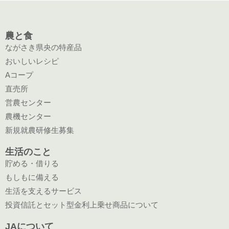
額、毎月の支払金額、支払方法、振替口座
等、本契約に関する情報
農と食
③取引情報
ながさき県央の特産品
本契約に関する支払開始後の利用残高、月々
おいしいレシピ
の支払状況等、取引の現状および履歴に関す
Aコープ
る情報（代位弁済後の求償権、裁判・調停等
直売所
により確定した権利、完済等により消滅した
営農センター
権利、およびこれら権利に付随したいっさい
農機センター
の権利等に関する情報を含む）。
新規就農研修生募集
④支払能力判断のための情報
私の支払能力を調査するためまたは支払途上
生活のこと
貯める・借りる
における支払能力を調査するため、私が申告
もしもに備える
した私の資産、負債、収入、支出、事業の計
生活を支えるサービス
画・実績および組合等との取引状況。
投資信託とセット型金利上乗せ商品について
⑤本人確認のための情報
本契約に関する取引に必要な、本人・資格の
JAについて