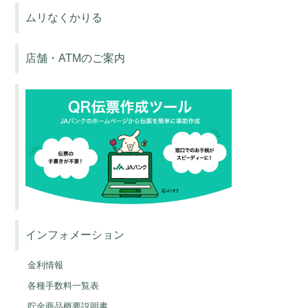
ムリなくかりる
個人情報の収集・保有・利
店舗・ATMのご案内
用・提供に関する同意書
私は、個人情報の取り扱いについて、以下のと
おり内容を確認のうえ、同意します。
私は、上記農業協同組合への本借入の申込また
は契約に関して、また、株式会社オリエントコ
ーポレーションを保証委託先とした本借入の申
込または契約に関して、下記の「上記農業協同
組合および株式会社オリエントコーポレーショ
ンにかかる個人情報の収集・保有・利用・提供
インフォメーション
に関する同意条項」の内容を十分確認のうえ同
意します。（ただし、担保提供者（担保提供者
金利情報
が債務者または連帯債務者または連帯保証人を
各種手数料一覧表
兼ねている場合を除く）には、第３条は適用さ
貯金商品概要説明書