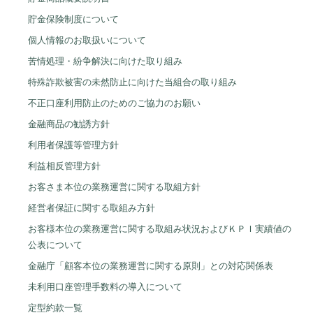
れません。）
貯金保険制度について
ただし、上記保証委託先への同意は、当該保証
委託先に申込を行う場合に限るものとします。
個人情報のお取扱いについて
〔上記農業協同組合および株式会社オリエント
苦情処理・紛争解決に向けた取り組み
コーポレーションにかかる個人情報の収集・保
特殊詐欺被害の未然防止に向けた当組合の取り組み
有・利用・提供に関する同意条項〕
不正口座利用防止のためのご協力のお願い
金融商品の勧誘方針
利用者保護等管理方針
第1条 個人情報の収集・保
利益相反管理方針
有・利用
お客さま本位の業務運営に関する取組方針
私は、本契約（本申込みを含む。以下同じ）お
経営者保証に関する取組み方針
よび本契約以外の契約に係る上記農業協同組合
お客様本位の業務運営に関する取組み状況およびＫＰＩ実績値の
（以下「組合」という）および株式会社オリエ
公表について
ントコーポレーション（以下「オリコ」とい
金融庁「顧客本位の業務運営に関する原則」との対応関係表
う）との取引に関連する全ての与信判断ならび
未利用口座管理手数料の導入について
に与信後の管理（代位弁済後の求償権、裁判・
定型約款一覧
調停等により確定した権利、完済等により消滅