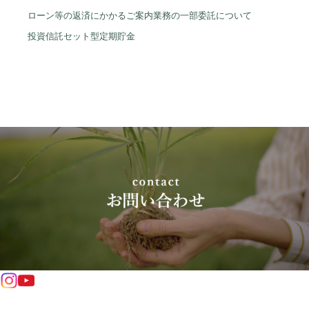
ローン等の返済にかかるご案内業務の一部委託について
した権利、およびこれら権利に付随したいっさ
いの権利等に対する管理を含む）のため、以下
投資信託セット型定期貯金
の情報（以下これらを総称して「個人情報」と
いう）を組合、オリコ（以下「組合等」とい
う）が保護措置を講じたうえで以下の各条項
（以下「本規約」という）により収集・利用す
ることに同意します。
①属性情報
本契約書（申込書を含む。以下同じ）に記載
した氏名、性別、年齢、続柄、生年月日、住
所、電話番号、職業、勤務先、家族構成、住
居状況等、私の属性に関する情報（これらの
情報に変更が生じた場合、変更後の情報を含
む。以下同じ）。
②契約情報
契約の種類、申込日、契約日、商品名、契約