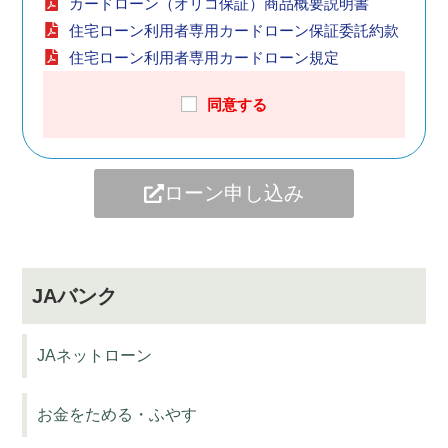
私（申込人）は、以下の「個人情報の収
カードローン（オリコ保証）商品概要説明書
集・保有・利用・提供に関する同意書」の
住宅ローン利用者専用カードローン保証委託約款
条項を確認・同意のうえ、上記農業協同組
住宅ローン利用者専用カードローン規定
合に事前審査申込を行うとともに、株式会
同意する
社オリエントコーポレーションを保証委託
先とした保証委託の事前審査申込を行いま
す。
私は、本申込内容に相違・変化が生じた場
ローン申し込み
合等には、事前審査の回答によらず融資が
受けられない場合があることを了承しま
す。
JAバンク
私は、事前審査を申し込む場合、上記記載
のいずれかの保証委託先における保証審査
の結果が希望の内容を満たさない場合に、
JAネットローン
上記記載の他の保証委託先に対して順次同
様の事前審査申込をすることに同意しま
お金をためる・ふやす
す。